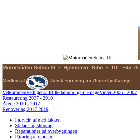
Motorbåden Selma III • Hjemhavn: Ribe • Tlf.: +45 
Medlem af
Dansk Forening for Ældre Lystfartøjer
Velkommen
Vedligehold
Billedalbum
I gamle dage
Vinter 2006 - 2007
Restaurering 2007 - 2010
Årene 2010 - 2017
Renovering 2017-2019
I tørvejr, af med lakken
Stillads og slibning
Reparationer på overbygningen
Påføring af Coelan