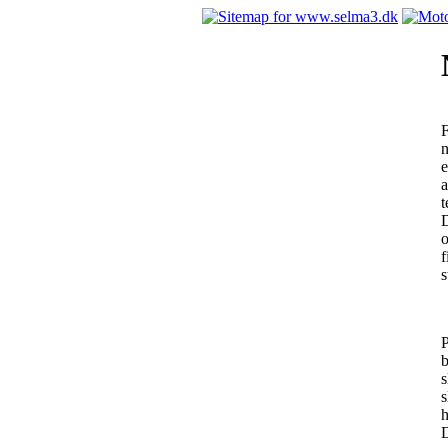
F
n
e
a
t
D
o
f
s
P
b
s
s
h
D