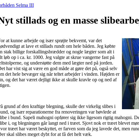
Nyt stillads og en masse slibearb
or at kunne arbejde og især sprøjte bekvemt, var det
ødvendigt at lave et stillads rundt om hele båden. Jeg købte
n stak billige forskallingsbrædder og nogle lægter som alt i
lt løb op i ca. kr. 1000. Jeg valgte at skrue vangerne fast på
eltstolperne, og understøtte dem med lægter ned på jorden.
et har vist sig at være en god måde at gøre det på, også selv
m det hele bevæger sig når teltet arbejder i vinden. Højden er
in, og det har været dejligt ikke at skulle kravle op og ned af
tigen.
å grund af den kraftige blegning, skulle der virkelig slibes i
und, og især reparationerne fra renoveringen var bøvlede at
libe i bund. Sapeli mahogni opfører sig ikke ligesom rigtig mahogni. Det
libe i, og blegningen går langt ned i træet. Sjovt nok er træet blevet mø
vor træet har været beskyttet, er farven som da jeg lavede det, men run
er skal slibes meget dybt for at få det helt væk.