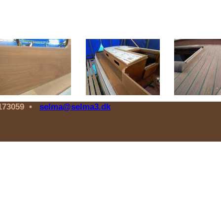
75173059 •
selma@selma3.dk