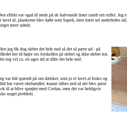
en effekt var også til stede på de halvrunde lister rundt om ruffet. Jeg e
r lavet af, plankerne blev købt som Sapeli, men træet ser anderledes u
eget mere udtalt.
en jeg fik dog slebet det hele ned så det så pænt ud - på
illedet her til højre ses forskellen på slebet og ikke-slebet træ.
et tog vel ca. en uges tid at slibe det hele ned.
eg var lidt spændt på om dækket, som jo er lavet af Iroko og
ltid har været ubehandlet, kunne slibes ned så det blev pænt
ok til at blive sprøjtet med Coelan, men det var heldigvis
kke noget problem.