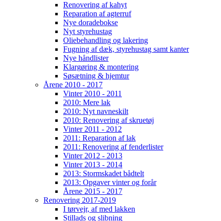
Renovering af kahyt
Reparation af agterruf
Nye doradebokse
Nyt styrehustag
Oliebehandling og lakering
Fugning af dæk, styrehustag samt kanter
Nye håndlister
Klargøring & montering
Søsætning & hjemtur
Årene 2010 - 2017
Vinter 2010 - 2011
2010: Mere lak
2010: Nyt navneskilt
2010: Renovering af skruetøj
Vinter 2011 - 2012
2011: Reparation af lak
2011: Renovering af fenderlister
Vinter 2012 - 2013
Vinter 2013 - 2014
2013: Stormskadet bådtelt
2013: Opgaver vinter og forår
Årene 2015 - 2017
Renovering 2017-2019
I tørvejr, af med lakken
Stillads og slibning