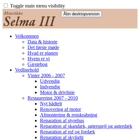
Toggle main menu visibility
Velkommen
Data & historie
Det første møde
Hvad er planen
Hvem er vi
Gæstebog
Vedligehold
Vinter 2006 - 2007
Udvendig
Indvendig
Motor & drivlinie
Restaurering 2007 - 2010
Nyt bådtelt
Renovering af motor
Afmontering & renskrabning
Reparation af styrehus
Reparation af skandæk, agterspejl og agterdæk
Reparation af ruf og fordæk
Reparation af skylight