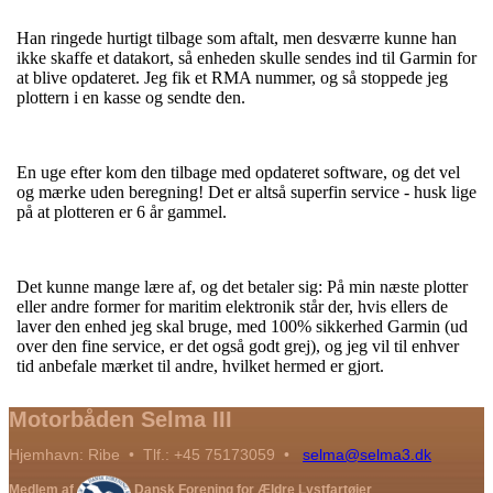
Han ringede hurtigt tilbage som aftalt, men desværre kunne han
ikke skaffe et datakort, så enheden skulle sendes ind til Garmin for
at blive opdateret. Jeg fik et RMA nummer, og så stoppede jeg
plottern i en kasse og sendte den.
En uge efter kom den tilbage med opdateret software, og det vel
og mærke uden beregning! Det er altså superfin service - husk lige
på at plotteren er 6 år gammel.
Det kunne mange lære af, og det betaler sig: På min næste plotter
eller andre former for maritim elektronik står der, hvis ellers de
laver den enhed jeg skal bruge, med 100% sikkerhed Garmin (ud
over den fine service, er det også godt grej), og jeg vil til enhver
tid anbefale mærket til andre, hvilket hermed er gjort.
Motorbåden Selma III
Hjemhavn: Ribe • Tlf.: +45 75173059 •
selma@selma3.dk
Medlem af
Dansk Forening for Ældre Lystfartøjer