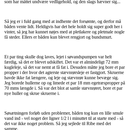
som har måttet undvære vedligehold, og den slags hævner sig...
Så jeg er i fuld gang med at indhente det forsømte, og derfor må
båden vente lidt. Heldigvis har det hele holdt sig super godt her i
vinter, så jeg har kunnet nøjes med at pletlakere og pletmale nogle
få steder. Ellers er båden kun blevet rengjort og bundsmurt.
Et par ting skulle dog laves, lejet i søvandspumpen var helt
færdig, så det er blevet udskiftet. Det var et almindeligt 72 mm
kugleleje, så det var nemt at få fat i. Desuden måtte jeg bore et par
propper i der hvor det agterste stævnrørsleje er fastgjort. Skruerne
havde ikke fat længere, og leje og stævnrør kunne bevæge sig.
Jeg borede hullerne op og limede et par 18 mm egetræspropper på
70 mms længde i. Så var det blot at samle stævnrøret, bore et par
nye huller og skrue skruerne i.
Søsætningen forløb uden problemer, båden tog kun en lille smule
vand ind - vel noget der ligner 1/2 l i minuttet til at starte med - så
det var ikke noget problem. Så jeg sejlede til Ribe med det
samme.