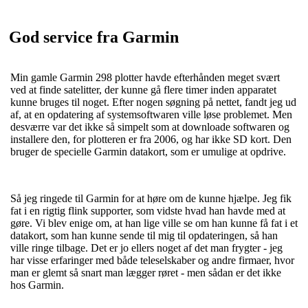
God service fra Garmin
Min gamle Garmin 298 plotter havde efterhånden meget svært
ved at finde satelitter, der kunne gå flere timer inden apparatet
kunne bruges til noget. Efter nogen søgning på nettet, fandt jeg ud
af, at en opdatering af systemsoftwaren ville løse problemet. Men
desværre var det ikke så simpelt som at downloade softwaren og
installere den, for plotteren er fra 2006, og har ikke SD kort. Den
bruger de specielle Garmin datakort, som er umulige at opdrive.
Så jeg ringede til Garmin for at høre om de kunne hjælpe. Jeg fik
fat i en rigtig flink supporter, som vidste hvad han havde med at
gøre. Vi blev enige om, at han lige ville se om han kunne få fat i et
datakort, som han kunne sende til mig til opdateringen, så han
ville ringe tilbage. Det er jo ellers noget af det man frygter - jeg
har visse erfaringer med både teleselskaber og andre firmaer, hvor
man er glemt så snart man lægger røret - men sådan er det ikke
hos Garmin.